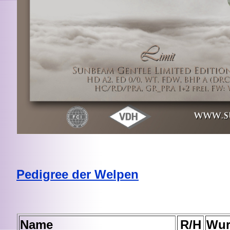
Pedigree der Welpen
Name
R/H
Wur