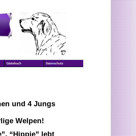
chen und 4 Jungs
rlige Welpen!
”. “Hippie” lebt