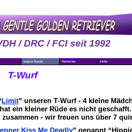
VDH / DRC / FCI seit 1992
T-Wurf
“
Limit
” unseren T-Wurf - 4 kleine Mäd
 hat ein kleiner Rüde es nicht geschafft.
 zusammen - wir freuen uns über 7 qui
epper Kiss Me Deadly
” genannt “Hippie