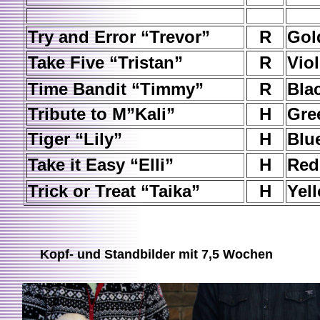
Try and Error “Trevor”
R
Gol
Take Five “Tristan”
R
Viol
Time Bandit “Timmy”
R
Bla
Tribute to M”Kali”
H
Gre
Tiger “Lily”
H
Blu
Take it Easy “Elli”
H
Red
Trick or Treat “Taika”
H
Yel
Kopf- und Standbilder mit 7,5 Wochen