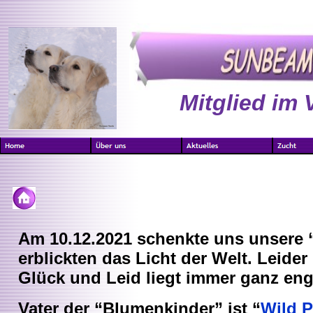
Mitglied im 
Am 10.12.2021 schenkte uns unsere 
erblickten das Licht der Welt. Leider
Glück und Leid liegt immer ganz eng
Vater der “Blumenkinder” ist “
Wild P