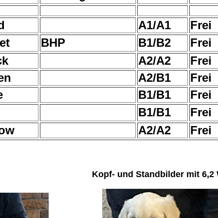
d
A1/A1
Frei
et
BHP
B1/B2
Frei
ck
A2/A2
Frei
en
A2/B1
Frei
e
B1/B1
Frei
B1/B1
Frei
low
A2/A2
Frei
Kopf- und Standbilder mit 6,