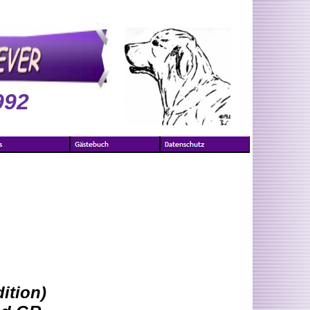
992
ition)