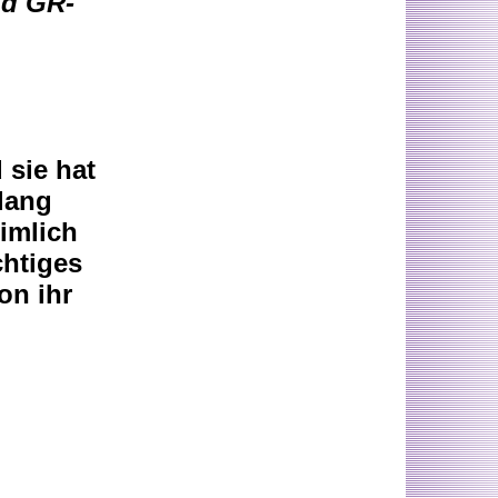
nd GR-
 sie hat
lang
eimlich
chtiges
on ihr