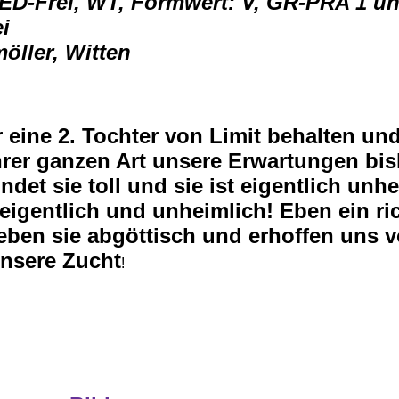
 ED-Frei, WT, Formwert: V, GR-PRA 1 u
i
öller, Witten
eine 2. Tochter von Limit behalten und
rer ganzen Art unsere Erwartungen bis
ndet sie toll und sie ist eigentlich unh
eigentlich und unheimlich! Eben ein ri
lieben sie abgöttisch und erhoffen uns v
unsere Zucht
!