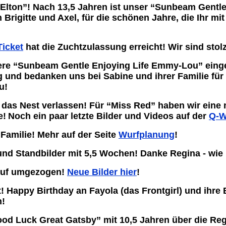
ton”! Nach 13,5 Jahren ist unser “Sunbeam Gentle 
igitte und Axel, für die schönen Jahre, die Ihr mit 
Ticket
hat die Zuchtzulassung erreicht! Wir sind stol
nsere “Sunbeam Gentle Enjoying Life Emmy-Lou” eing
 und bedanken uns bei Sabine und ihrer Familie für
u!
 das Nest verlassen! Für “Miss Red” haben wir eine n
e!
Noch ein paar letzte Bilder und Videos auf der
Q-W
 Familie! Mehr auf der Seite
Wurfplanung
!
 und Standbilder mit 5,5 Wochen! Danke Regina - wie
auf umgezogen!
Neue Bilder hier
!
! Happy Birthday an Fayola (das Frontgirl) und ihre
n!
ood Luck Great Gatsby” mit 10,5 Jahren über die 