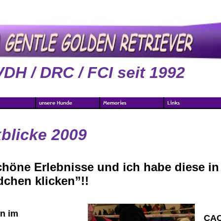
VDH / DRC / FCI seit 1992
blicke 2009
chöne Erlebnisse und ich habe diese in
dchen klicken”!!
en im
CAC