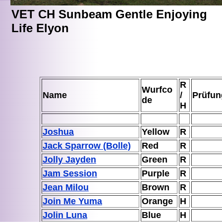
VET CH Sunbeam Gentle Enjoying
Life Elyon
R
Wurfco
Name
/
Prüfun
de
H
Joshua
Yellow
R
Jack Sparrow (Bolle)
Red
R
Jolly Jayden
Green
R
Jam Session
Purple
R
Jean Milou
Brown
R
Join Me Yuma
Orange
H
Jolin Luna
Blue
H