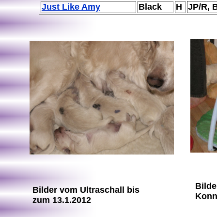
Just Like Amy
Black
H
JP/R, 
Bilde
Bilder vom Ultraschall bis
Konn
zum 13.1.2012