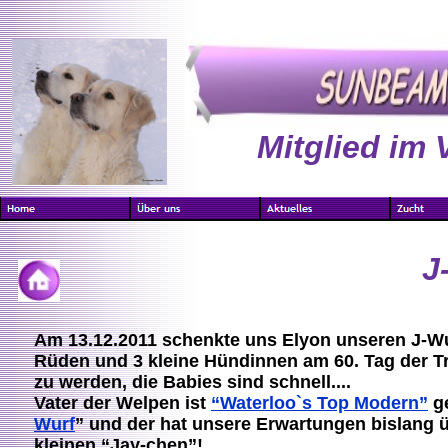
Mitglied im 
J
Am 13.12.2011 schenkte uns Elyon unseren J-Wur
Rüden und 3 kleine Hündinnen am 60. Tag der Trä
zu werden, die Babies sind schnell....
Vater der Welpen ist
“Waterloo`s Top Modern”
ge
Wurf
” und der hat unsere Erwartungen bislang ü
kleinen “Jay-chen”!