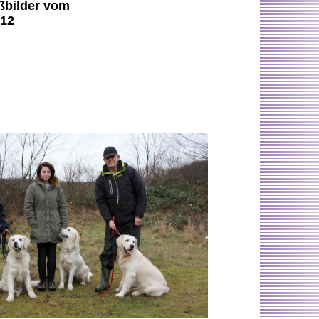
ßbilder vom
012