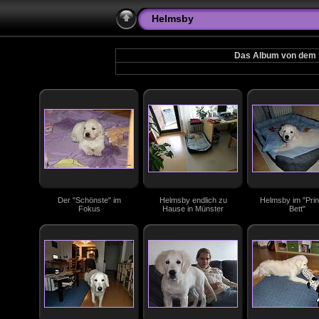
Helmsby
Das Album von dem 
Der "Schönste" im
Helmsby endlich zu
Helmsby im "Pri
Fokus
Hause in Münster
Bett"