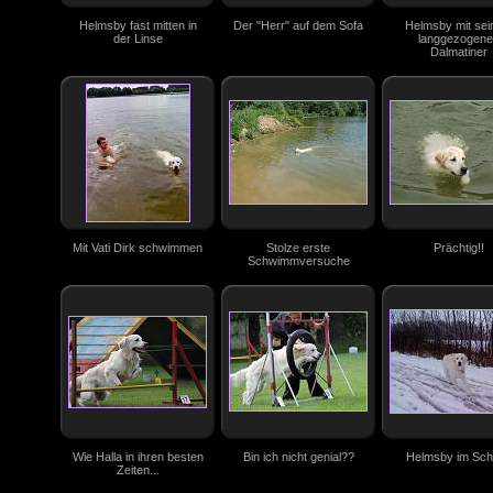
Helmsby fast mitten in
Der "Herr" auf dem Sofa
Helmsby mit se
der Linse
langgezogen
Dalmatiner
Mit Vati Dirk schwimmen
Stolze erste
Prächtig!!
Schwimmversuche
Wie Halla in ihren besten
Bin ich nicht genial??
Helmsby im Sc
Zeiten...